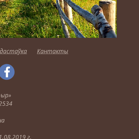
 дастаўка
Кантакты
тыр»
2534
на
.08.2019 г.