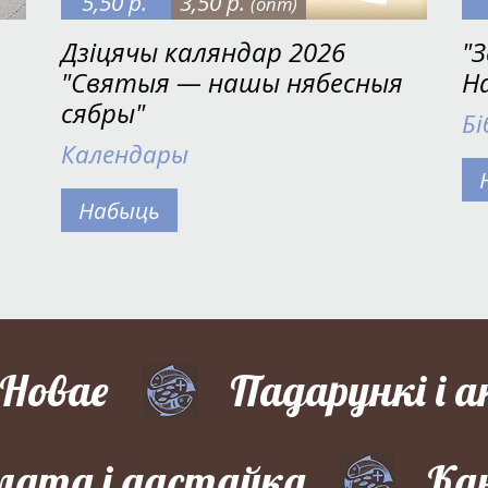
5,50 р.
3,50 р.
(опт)
Дзіцячы каляндар 2026
"З
"Святыя — нашы нябесныя
Н
сябры"
Бі
Календары
Набыць
Новае
Падарункі і а
лата і дастаўка
Ка