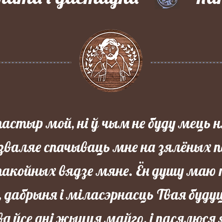
пастыр мой, ні ў чым не буду мець 
зваляе спачываць мне на зялёных 
спакойных вядзе мяне. Ён душу маю
 дабрыня і міласэрнасць Твая буду
ва ўсе дні жыцця майго, і пасялюся 