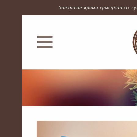
Інтэрнэт-крама хрысціянскіх су