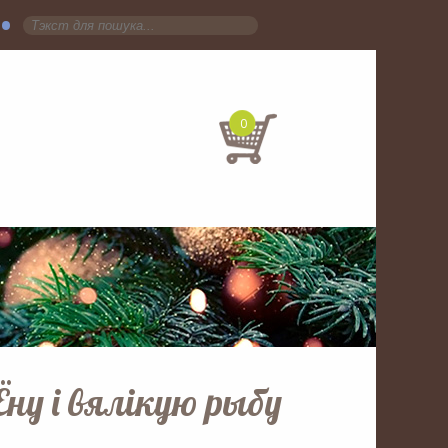
•
0
Ёну і вялікую рыбу