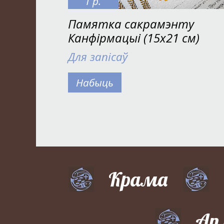
1 р.
Памятка сакрамэнту
Канфірмацыі (15х21 см)
Для запісаў
Набыць
Крама
Ап