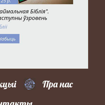
25 р.
аймальная Біблія".
аступны ўзровень
бліі
Набыць
кцыі
Пра нас
нтакты