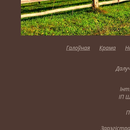
Галоўная
Крама
Н
Далуч
Інт
ІП 
П
Зарэгістра