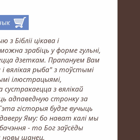
шык
 з Бібліі цікава і
можна зрабіць у форме гульні,
аецца дзеткам. Прапануем Вам
а і вялікая рыба" з тоўстымі
ымі ілюстрацыямі,
 сустракаецца з вялікай
уць адпаведную стронку за
Гэта гісторыя будзе вучыць
 даверу Яму: бо нават калі мы
бачэння - то Бог заўсёды
м новы шанец.