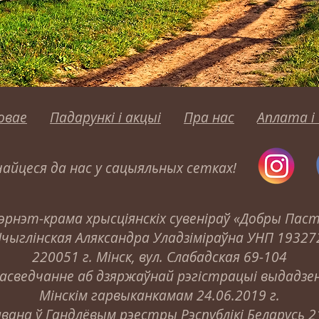
овае
Падарункі і акцыі
Пра нас
Аплата і
айцеся да нас у сацыяльных сетках!
эрнэт-крама хрысціянскіх сувеніраў «Добры Пас
Шчыглінская Аляксандра Уладзіміраўна УНП 19327
220051 г. Мінск, вул. Слабадская 69-104
асведчанне аб дзяржаўнай рэгістрацыі выдадзе
Мінскім гарвыканкамам 24.06.2019 г.
вана ў Гандлёвым рэестры Рэспублікі Беларусь 21