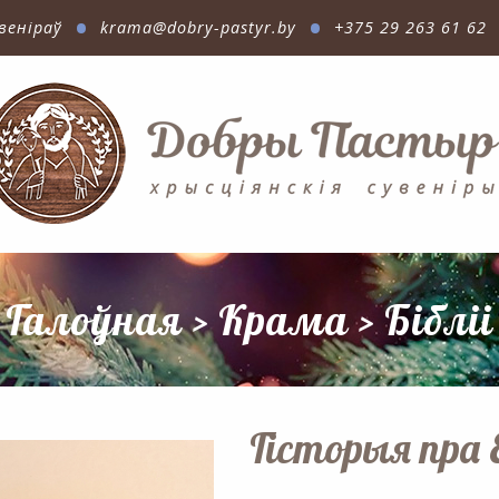
•
•
веніраў
krama@dobry-pastyr.by
+375 29 263 61 62
Галоўная
>
Крама
>
Бібліі
Гісторыя пра 