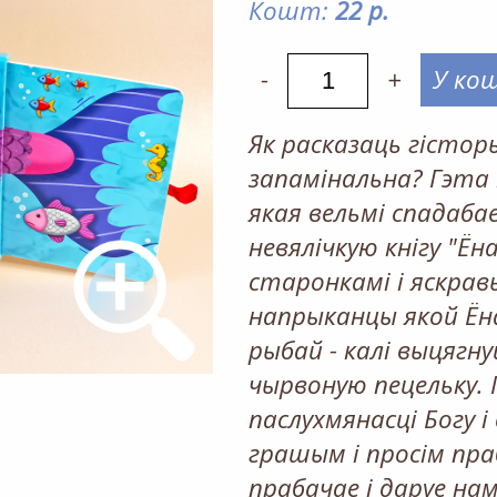
Кошт:
22 р.
-
+
У ко
Як расказаць гісторыю
запамінальна? Гэта 
якая вельмі спадаб
невялічкую кнігу "Ён
старонкамі і яскрав
напрыканцы якой Ёна
рыбай - калі выцягн
чырвоную пецельку. 
паслухмянасці Богу і
грашым і просім пра
прабачае і даруе на