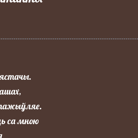
нястачы.
пашах,
 пажыўляе.
ць са мною
я