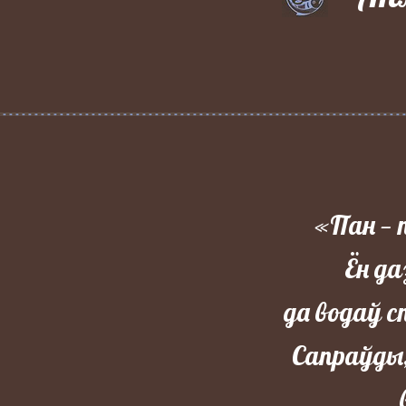
«Пан — 
Ён да
да водаў 
Сапраўды,