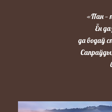
«Пан — 
Ён да
да водаў 
Сапраўды,