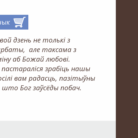
шык
вой дзень не толькі з
гарбаты, але таксама з
міну аб Божай любові.
 пастараліся зрабіць нашы
осілі вам радасць, пазітыўны
, што Бог заўсёды побач.