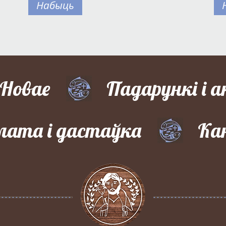
Набыць
Новае
Падарункі і а
лата і дастаўка
Ка