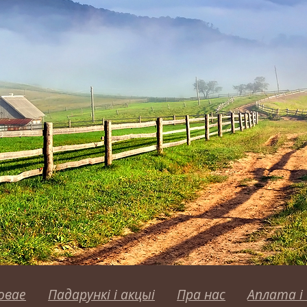
овае
Падарункі і акцыі
Пра нас
Аплата і