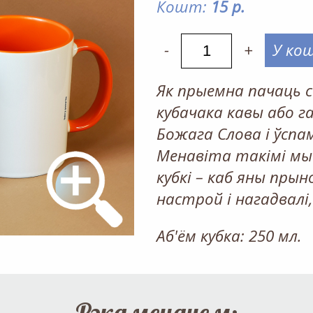
Кошт:
15 р.
-
+
У ко
Як прыемна пачаць с
кубачака кавы або 
Божага Слова і ўспа
Менавіта такімі мы
кубкі – каб яны прын
настрой і нагадвалі
Аб'ём кубка: 250 мл.
Рэкамендуем: