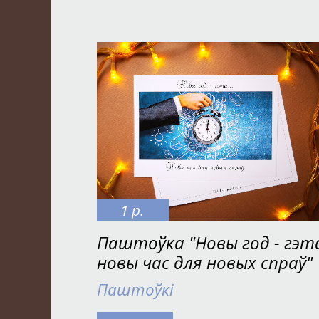
1 р.
Паштоўка "Новы год - гэт
новы час для новых спраў"
Паштоўкі