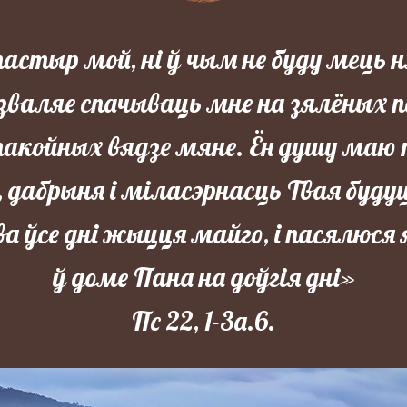
пастыр мой, ні ў чым не буду мець 
зваляе спачываць мне на зялёных 
спакойных вядзе мяне. Ён душу маю
 дабрыня і міласэрнасць Твая буду
ва ўсе дні жыцця майго, і пасялюся 
ў доме Пана на доўгія дні»
Пс 22, 1-3а.6.