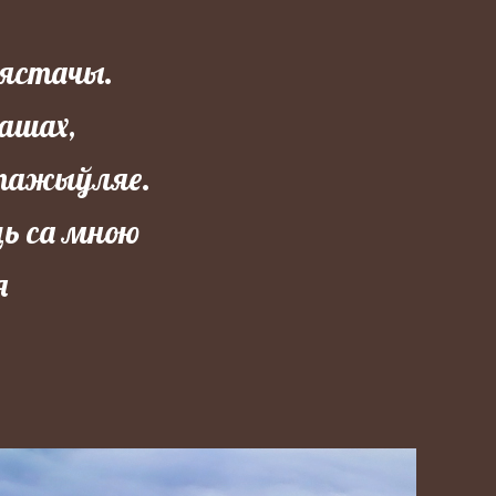
нястачы.
пашах,
 пажыўляе.
ць са мною
я