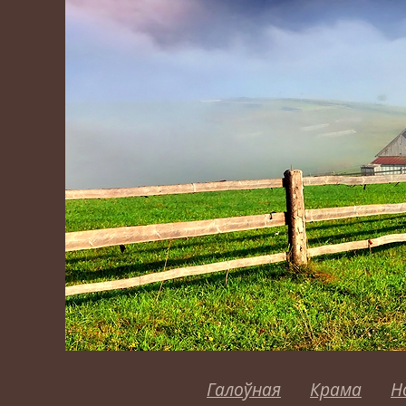
Галоўная
Крама
Н