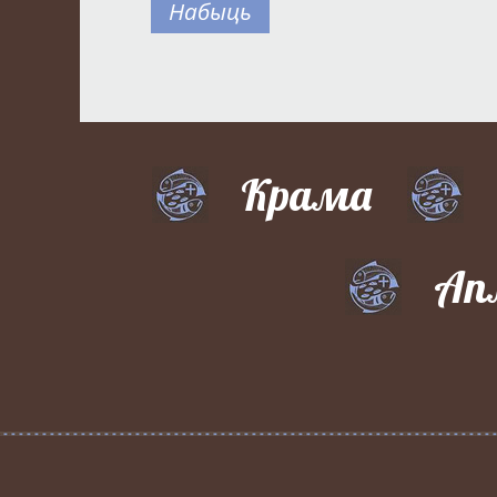
Набыць
Крама
Ап