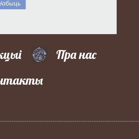
Набыць
кцыі
Пра нас
нтакты