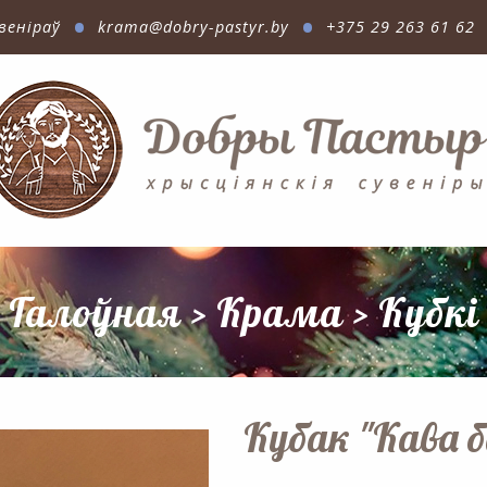
•
•
веніраў
krama@dobry-pastyr.by
+375 29 263 61 62
Галоўная
>
Крама
>
Кубкі
Кубак "Кава б