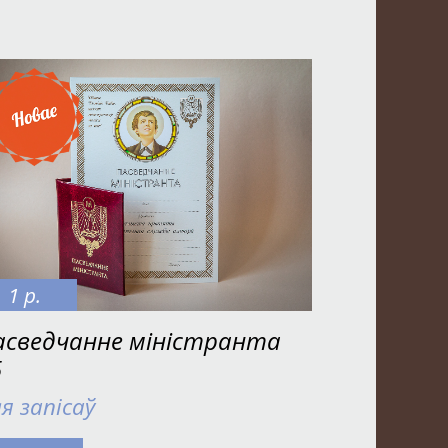
1 р.
асведчанне міністранта
5
я запісаў