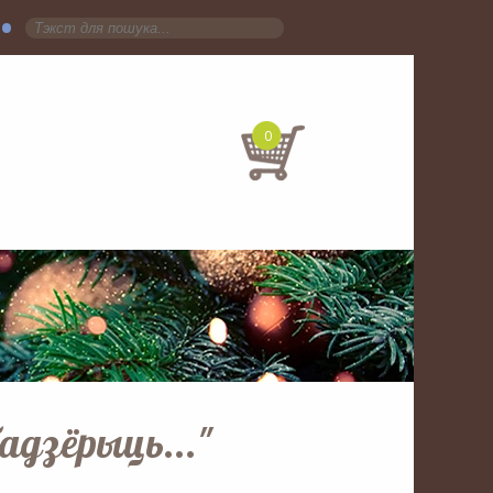
•
0
адзёрыць..."