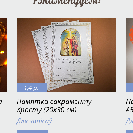
1,4 р.
а
Памятка сакрамэнту
П
Хросту (20х30 см)
А
Для запісаў
Дл