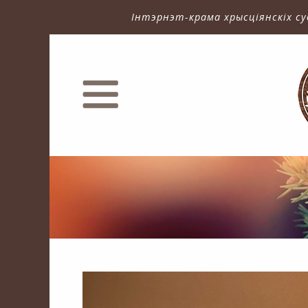
Інтэрнэт-крама хрысціянскіх су